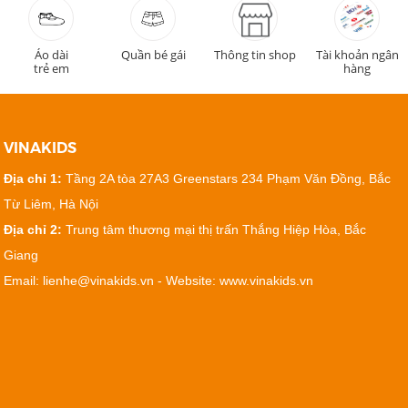
Áo dài
Quần bé gái
Thông tin shop
Tài khoản ngân
trẻ em
hàng
VINAKIDS
Địa chỉ 1:
Tầng 2A tòa 27A3 Greenstars 234 Phạm Văn Đồng, Bắc
Từ Liêm, Hà Nội
Địa chỉ 2:
Trung tâm thương mại thị trấn Thắng Hiệp Hòa, Bắc
Giang
Email: lienhe@vinakids.vn - Website: www.vinakids.vn