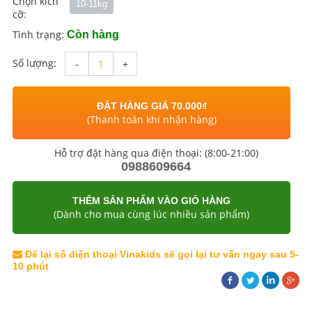
Chọn kích
10-11kg
cỡ:
Tình trạng:
Còn hàng
Số lượng:
-
+
ĐẶT HÀNG GIÁ 70.000₫
(Thanh toán khi nhận hàng)
Hỗ trợ đặt hàng qua điện thoại: (8:00-21:00)
0988609664
THÊM SẢN PHẨM VÀO GIỎ HÀNG
(Dành cho mua cùng lúc nhiều sản phẩm)
Để lại số điện thoại Vinakids sẽ gọi lại tư vấn ngay sau 5-
10 phút