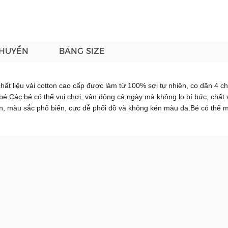
CHUYỂN
BẢNG SIZE
ất liệu vải cotton cao cấp được làm từ 100% sợi tự nhiên, co dãn 4 ch
bé.
Các bé có thể vui chơi, vận động cả ngày mà không lo bí bức, chất v
n, màu sắc phổ biến, cực dễ phối đồ và không kén màu da.
Bé có thể 