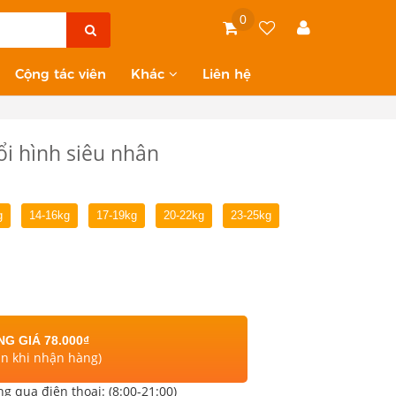
0
Cộng tác viên
Khác
Liên hệ
uổi hình siêu nhân
g
14-16kg
17-19kg
20-22kg
23-25kg
G GIÁ 78.000₫
án khi nhận hàng)
ng qua điện thoại: (8:00-21:00)