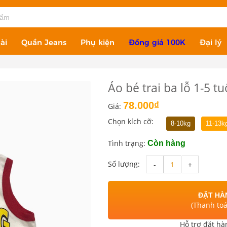
ài
Quần Jeans
Phụ kiện
Đồng giá 100K
Đại lý
Áo bé trai ba lỗ 1-5 t
78.000₫
Giá:
Chọn kích cỡ:
8-10kg
11-13k
Tình trạng:
Còn hàng
Số lượng:
-
+
ĐẶT HÀN
(Thanh to
Hỗ trợ đặt hà