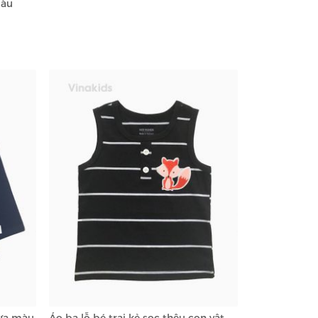
màu
gựa màu
Áo ba lỗ bé trai kẻ sọc thêu con vật