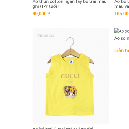
Áo thun cotton ngắn tay bé trai màu
Áo bé t
ghi (1-7 tuổi)
màu và
69,000 ₫
165,00
Áo sơ m
Liên h
Áo bé trai Gucci màu vàng đại