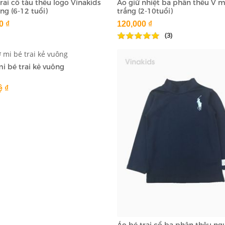
rai cổ tàu thêu logo Vinakids
Áo giữ nhiệt ba phân thêu V 
ng (6-12 tuổi)
trắng (2-10tuổi)
0 ₫
120,000 ₫
(3)
i bé trai kẻ vuông
ệ ₫
Áo bé trai cổ ba phân thêu n