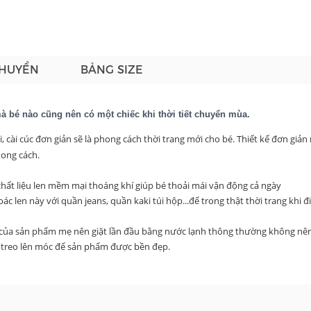
CHUYỂN
BẢNG SIZE
à bé nào cũng nên có một chiếc khi thời tiết chuyển mùa.
ài, cài cúc đơn giản sẽ là phong cách thời trang mới cho bé. Thiết kế đơn giả
hong cách.
i chất liệu len mềm mại thoáng khí giúp bé thoải mái vận động cả ngày
c len này với quần jeans, quần kaki túi hộp...để trong thật thời trang khi đ
của sản phẩm mẹ nên giặt lần đầu bằng nước lạnh thông thường không nê
i treo lên móc để sản phẩm được bền đẹp.