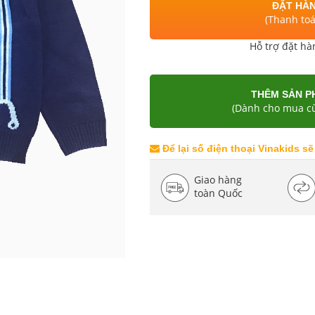
ĐẶT HÀN
(Thanh to
Hỗ trợ đặt hà
THÊM SẢN P
(Dành cho mua cù
Để lại số điện thoại Vinakids sẽ
Giao hàng
toàn Quốc