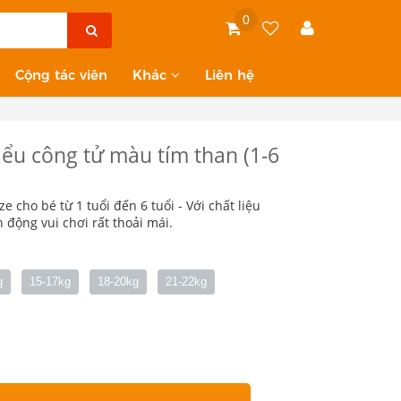
0
Cộng tác viên
Khác
Liên hệ
kiểu công tử màu tím than (1-6
ze cho bé từ 1 tuổi đến 6 tuổi - Với chất liệu
 động vui chơi rất thoải mái.
g
15-17kg
18-20kg
21-22kg