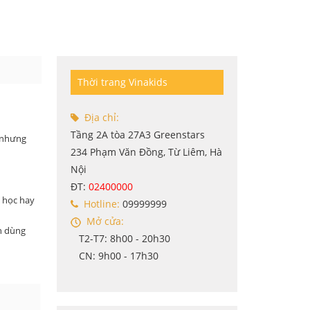
Thời trang Vinakids
Địa chỉ:
Tầng 2A tòa 27A3 Greenstars
n nhưng
234 Phạm Văn Đồng, Từ Liêm, Hà
Nội
ĐT:
02400000
i học hay
Hotline:
09999999
Mở cửa:
n dùng
T2-T7: 8h00 - 20h30
CN: 9h00 - 17h30