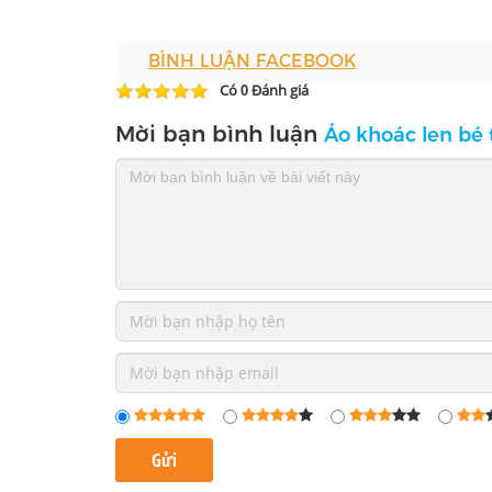
BÌNH LUẬN FACEBOOK
Có
Đánh giá
0
Mời bạn bình luận
Áo khoác len bé 