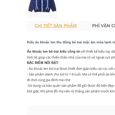
CHI TIẾT SẢN PHẨM
PHÍ VẬN 
Kiểu áo khoác len thu đông bé trai mặc ấm mùa lạnh m
với thiết kế kiểu tay d
Áo khoác len bé trai kiểu công tử
tinh tế, giúp các thiên thần nhỏ của mẹ có vẻ ngoài cực p
ĐẶC ĐIỂM NỔI BẬT:
- Áo khoác len bé trai được thiết đơn giản kiểu cài cúc vớ
- Sản phẩm dành cho bé từ 1-6 tuổi. Mẹ có thể phối áo khoá
đi chơi cùng gia đình mẹ nhé
-
Sử dụng và bảo quản sản phẩm để giữ được độ bền đẹp 
bột giặt, Khi phơi đồ mẹ nên rũ thẳng sản phẩm trước kh