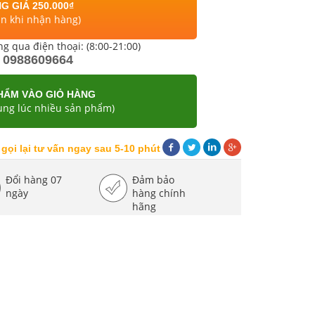
G GIÁ 250.000₫
án khi nhận hàng)
ng qua điện thoại: (8:00-21:00)
0988609664
HẨM VÀO GIỎ HÀNG
ng lúc nhiều sản phẩm)
 gọi lại tư vấn ngay sau 5-10 phút
Đổi hàng 07
Đảm bảo
ngày
hàng chính
hãng