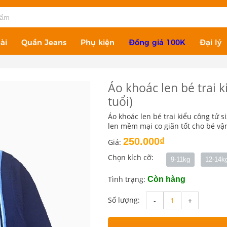
ài
Quần Jeans
Phụ kiện
Đồng giá 100K
Đại lý
Áo khoác len bé trai 
tuổi)
Áo khoác len bé trai kiểu công tử si
len mềm mại co giãn tốt cho bé vận
250.000₫
Giá:
Chọn kích cỡ:
9-11kg
12-14k
Tình trạng:
Còn hàng
Số lượng:
-
+