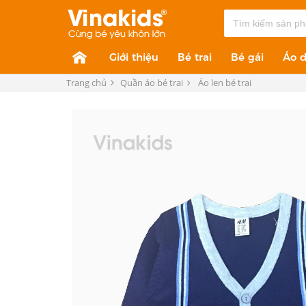
Giới thiệu
Bé trai
Bé gái
Áo d
Trang chủ
Quần áo bé trai
Áo len bé trai