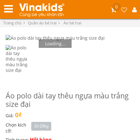
0
Trang chủ
Quần áo bé trai
Áo bé trai
Loading...
Áo polo dài tay thêu ngựa màu trắng
size đại
0₫
Giá:
Chọn kích
10-20kg
cỡ:
Tình trạng:
Hết hàng