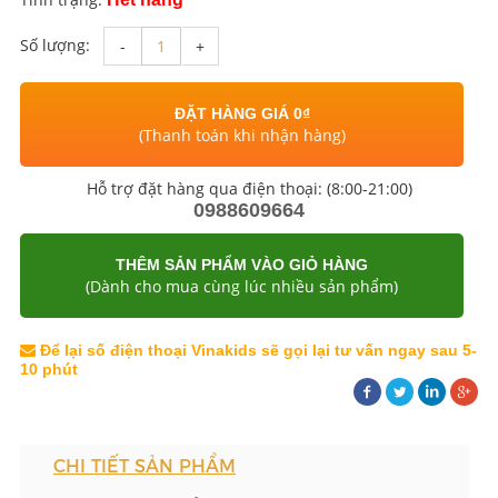
Số lượng:
-
+
ĐẶT HÀNG GIÁ 0₫
(Thanh toán khi nhận hàng)
Hỗ trợ đặt hàng qua điện thoại: (8:00-21:00)
0988609664
THÊM SẢN PHẨM VÀO GIỎ HÀNG
(Dành cho mua cùng lúc nhiều sản phẩm)
Để lại số điện thoại Vinakids sẽ gọi lại tư vấn ngay sau 5-
10 phút
CHI TIẾT SẢN PHẨM