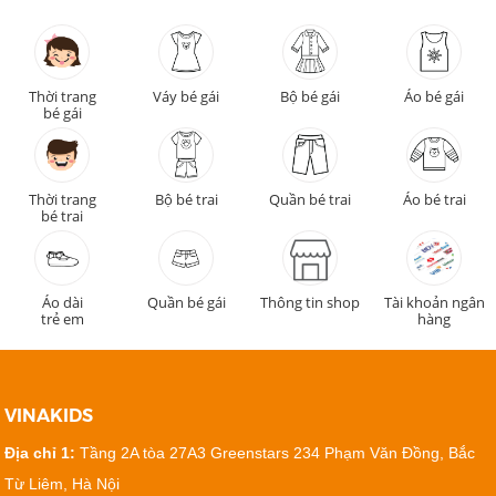
Thời trang
Váy bé gái
Bộ bé gái
Áo bé gái
bé gái
Thời trang
Bộ bé trai
Quần bé trai
Áo bé trai
bé trai
Áo dài
Quần bé gái
Thông tin shop
Tài khoản ngân
trẻ em
hàng
VINAKIDS
Địa chỉ 1:
Tầng 2A tòa 27A3 Greenstars 234 Phạm Văn Đồng, Bắc
Từ Liêm, Hà Nội