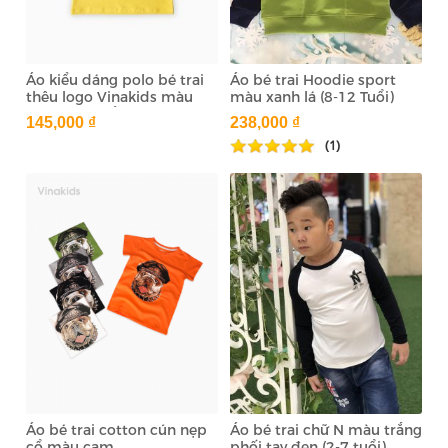
Áo kiểu dáng polo bé trai
Áo bé trai Hoodie sport
thêu logo Vinakids màu
màu xanh lá (8-12 Tuổi)
vàng( 1-7 tuổi)
145,000 ₫
238,000 ₫
(1)
Áo bé trai cotton cún nẹp
Áo bé trai chữ N màu trắng
cổ màu cam
phối tay đen (2-7 tuổi)