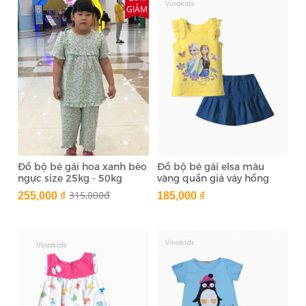
GIẢM
Đồ bộ bé gái hoa xanh bèo
Đồ bộ bé gái elsa màu
ngực size 25kg - 50kg
vàng quần giả váy hồng
xanh đại
315,000đ
255,000 ₫
185,000 ₫