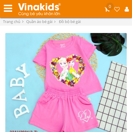
0
Trang chủ
Quần áo bé gái
Đồ bộ bé gái