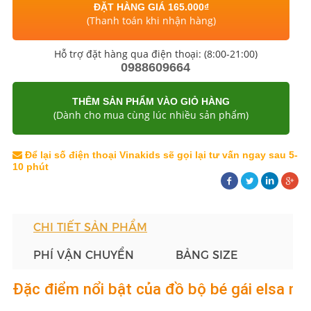
ĐẶT HÀNG GIÁ 165.000₫
(Thanh toán khi nhận hàng)
Hỗ trợ đặt hàng qua điện thoại: (8:00-21:00)
0988609664
THÊM SẢN PHẨM VÀO GIỎ HÀNG
(Dành cho mua cùng lúc nhiều sản phẩm)
Để lại số điện thoại Vinakids sẽ gọi lại tư vấn ngay sau 5-
10 phút
CHI TIẾT SẢN PHẨM
PHÍ VẬN CHUYỂN
BẢNG SIZE
Đặc điểm nổi bật của đồ bộ bé gái elsa m