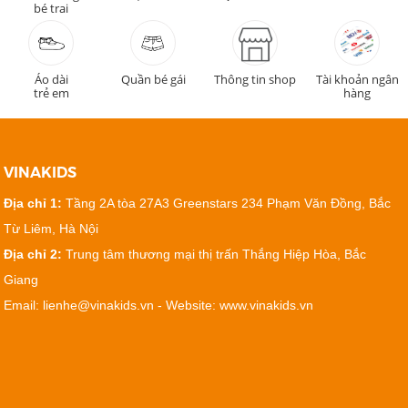
bé trai
Áo dài
Quần bé gái
Thông tin shop
Tài khoản ngân
trẻ em
hàng
VINAKIDS
Địa chỉ 1:
Tầng 2A tòa 27A3 Greenstars 234 Phạm Văn Đồng, Bắc
Từ Liêm, Hà Nội
Địa chỉ 2:
Trung tâm thương mại thị trấn Thắng Hiệp Hòa, Bắc
Giang
Email: lienhe@vinakids.vn - Website: www.vinakids.vn