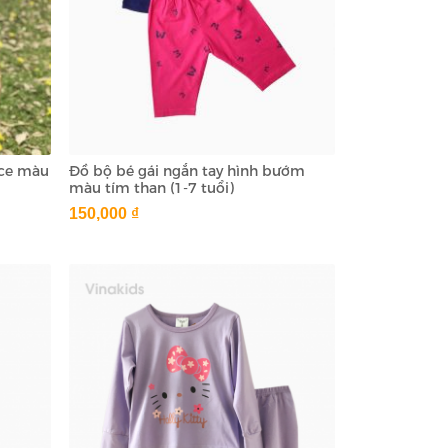
ice màu
Đồ bộ bé gái ngắn tay hình bướm
màu tím than (1-7 tuổi)
150,000 ₫