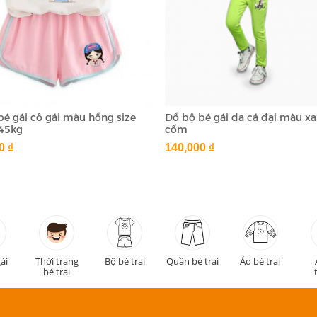
bé gái cô gái màu hồng size
Đồ bộ bé gái da cá đại màu x
 45kg
cốm
0 ₫
140,000 ₫
ái
Thời trang
Bộ bé trai
Quần bé trai
Áo bé trai
bé trai