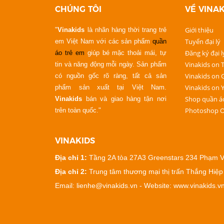
CHÚNG TÔI
VỀ VINAK
Giới thiệu
"
Vinakids
là nhãn hàng thời trang trẻ
Tuyển đại lý
em Việt Nam với các sản phẩm
quần
Đăng ký đại l
áo trẻ em
giúp bé mặc thoải mái, tự
Vinakids on T
tin và năng động mỗi ngày. Sản phẩm
Vinakids on 
có nguồn gốc rõ ràng, tất cả sản
Vinakids on 
phẩm sản xuất tại Việt Nam.
Shop quần á
Vinakids
bán và giao hàng tận nơi
Photoshop O
trên toàn quốc."
VINAKIDS
Địa chỉ 1:
Tầng 2A tòa 27A3 Greenstars 234 Phạm V
Địa chỉ 2:
Trung tâm thương mại thị trấn Thắng Hiệp
Email: lienhe@vinakids.vn - Website: www.vinakids.v