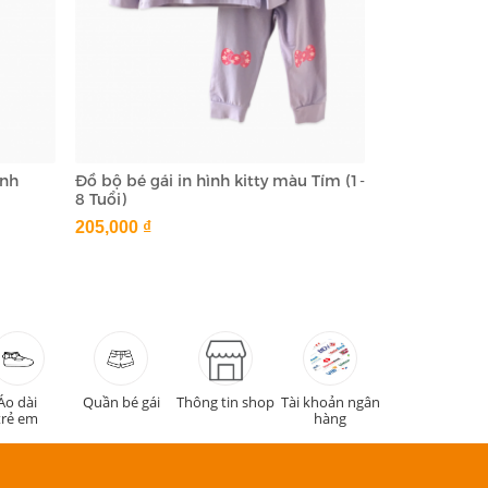
anh
Đồ bộ bé gái in hình kitty màu Tím (1-
8 Tuổi)
205,000 ₫
Áo dài
Quần bé gái
Thông tin shop
Tài khoản ngân
trẻ em
hàng