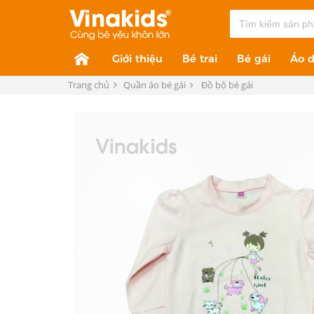
Giới thiệu
Bé trai
Bé gái
Áo d
Trang chủ
Quần áo bé gái
Đồ bộ bé gái