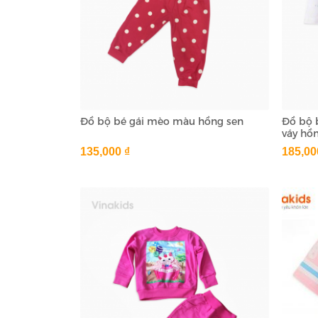
Đồ bộ bé gái mèo màu hồng sen
Đồ bộ 
váy hồn
135,000 ₫
185,00