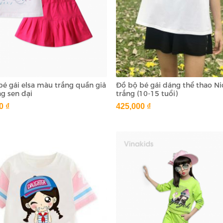
bé gái elsa màu trắng quần giả
Đồ bộ bé gái dáng thể thao N
g sen đại
trắng (10-15 tuổi)
0 ₫
425,000 ₫