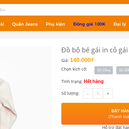
ài
Quần Jeans
Phụ kiện
Đồng giá 100K
Đại lý
Đồ bộ bé gái in cô gá
140.000₫
Giá:
Chọn kích cỡ:
10-15kg
16-20
Tình trạng:
Hết hàng
Số lượng:
-
+
ĐẶT HÀN
(Thanh to
Hỗ trợ đặt hà