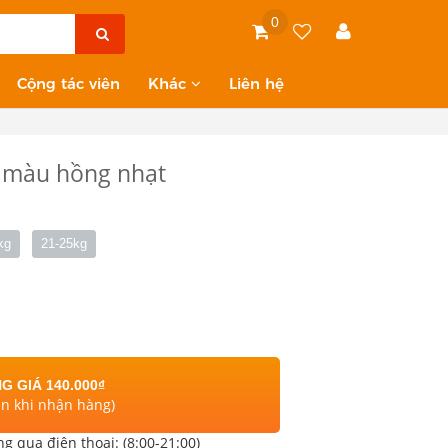
0
Cộng tác viên
Khác
Liên hệ
i màu hồng nhạt
kg
21-25kg
G GIÁ 140.000₫
án khi nhận hàng)
ng qua điện thoại: (8:00-21:00)