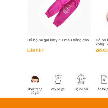
Đồ bộ bé gái kitty 3D màu hồng đào
Đồ bộ 
25kg -
Liên hệ ₫
265,00
Thời trang
Váy bé gái
Bộ bé gái
Áo bé g
bé gái