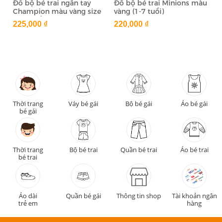
Đồ bộ bé trai ngắn tay
Đồ bộ bé trai Minions màu
Champion màu vàng size
vàng (1-7 tuổi)
7-12 tuổi
225,000 ₫
220,000 ₫
Thời trang
Váy bé gái
Bộ bé gái
Áo bé gái
bé gái
Thời trang
Bộ bé trai
Quần bé trai
Áo bé trai
bé trai
Áo dài
Quần bé gái
Thông tin shop
Tài khoản ngân
trẻ em
hàng