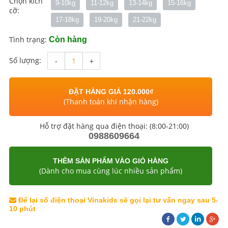
Chọn kích
9-10kg
11-12kg
13-14kg
15-16kg
cỡ:
17-18kg
19-20kg
21-22kg
Tình trạng:
Còn hàng
Số lượng:
-
+
ĐẶT HÀNG GIÁ 120.000₫
(Thanh toán khi nhận hàng)
Hỗ trợ đặt hàng qua điện thoại: (8:00-21:00)
0988609664
THÊM SẢN PHẨM VÀO GIỎ HÀNG
(Dành cho mua cùng lúc nhiều sản phẩm)
Để lại số điện thoại Vinakids sẽ gọi lại tư vấn ngay sau 5-
10 phút