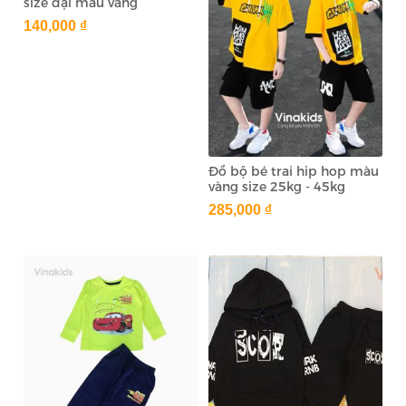
size đại màu vàng
140,000 ₫
Đồ bộ bé trai hip hop màu
vàng size 25kg - 45kg
285,000 ₫