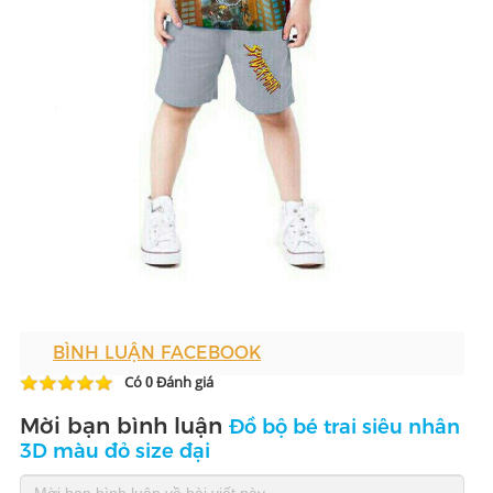
BÌNH LUẬN FACEBOOK
Có
Đánh giá
0
Mời bạn bình luận
Đồ bộ bé trai siêu nhân
3D màu đỏ size đại