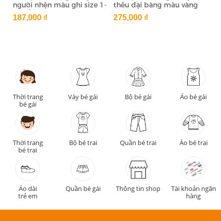
người nhện màu ghi size 1-
thêu đại bàng màu vàng
7 tuổi
(8-12 tuổi)
187,000 ₫
275,000 ₫
Thời trang
Váy bé gái
Bộ bé gái
Áo bé gái
bé gái
Thời trang
Bộ bé trai
Quần bé trai
Áo bé trai
bé trai
Áo dài
Quần bé gái
Thông tin shop
Tài khoản ngân
trẻ em
hàng