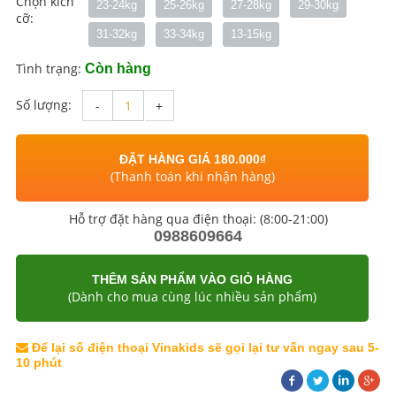
Chọn kích
23-24kg
25-26kg
27-28kg
29-30kg
cỡ:
31-32kg
33-34kg
13-15kg
Tình trạng:
Còn hàng
Số lượng:
-
+
ĐẶT HÀNG GIÁ 180.000₫
(Thanh toán khi nhận hàng)
Hỗ trợ đặt hàng qua điện thoại: (8:00-21:00)
0988609664
THÊM SẢN PHẨM VÀO GIỎ HÀNG
(Dành cho mua cùng lúc nhiều sản phẩm)
Để lại số điện thoại Vinakids sẽ gọi lại tư vấn ngay sau 5-
10 phút