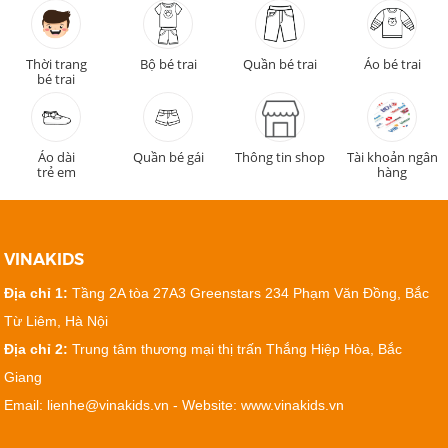
Thời trang
Bộ bé trai
Quần bé trai
Áo bé trai
bé trai
Áo dài
Quần bé gái
Thông tin shop
Tài khoản ngân
trẻ em
hàng
VINAKIDS
Địa chỉ 1:
Tầng 2A tòa 27A3 Greenstars 234 Phạm Văn Đồng, Bắc
Từ Liêm, Hà Nội
Địa chỉ 2:
Trung tâm thương mại thị trấn Thắng Hiệp Hòa, Bắc
Giang
Email: lienhe@vinakids.vn - Website: www.vinakids.vn