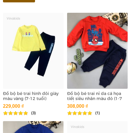
Đồ bộ bé trai hình đôi giày
Đồ bộ bé trai nỉ da cá họa
màu vàng (7-12 tuổi)
tiết siêu nhân màu đỏ (1-7
tuổi)
229,000 ₫
308,000 ₫
(3)
(1)