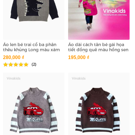
Áo len bé trai cổ ba phân
Áo dài cách tân bé gái họa
thêu khủng Long màu xám
tiết đồng quê màu hồng sen
(2-9 tuổi)
(1-7 tuổi)
280,000 ₫
195,000 ₫
(2)