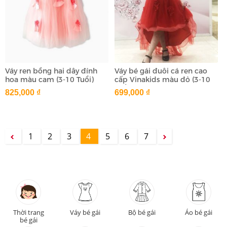
Váy ren bồng hai dây đính
Váy bé gái đuôi cá ren cao
hoa màu cam (3-10 Tuổi)
cấp Vinakids màu đỏ (3-10
Tuổi)
825,000 ₫
699,000 ₫
1
2
3
4
5
6
7
Thời trang
Váy bé gái
Bộ bé gái
Áo bé gái
bé gái