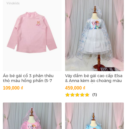
Áo bé gái cổ 3 phân thêu
Váy đầm bé gái cao cấp Elsa
thỏ màu hồng phấn (5-7
& Anna kèm áo choàng màu
Tuổi)
trắng (2-8 tuổi)
109,000 ₫
459,000 ₫
(1)