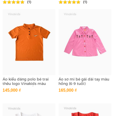
(1)
(1)
Áo kiểu dáng polo bé trai
Áo sơ mi bé gái dài tay màu
thêu logo Vinakids màu
hồng (6-9 tuổi)
vàng đất (1-7 tuổi)
145,000 ₫
165,000 ₫