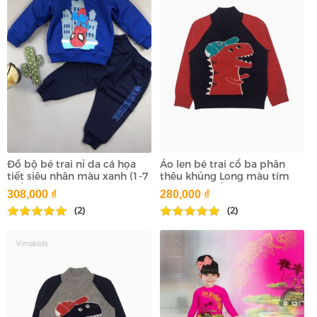
Đồ bộ bé trai nỉ da cá họa
Áo len bé trai cổ ba phân
tiết siêu nhân màu xanh (1-7
thêu khủng Long màu tím
tuổi)
than (2-9 tuổi)
308,000 ₫
280,000 ₫
(2)
(2)